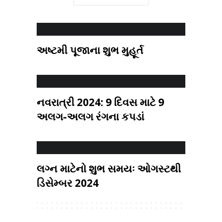
અષ્ટમી પૂજાના શુભ મુહૂર્ત
નવરાત્રી 2024: 9 દિવસ માટે 9
અલગ-અલગ રંગના કપડાં
લગ્ન માટેનો શુભ સમયઃ ઓગસ્ટથી
ડિસેમ્બર 2024