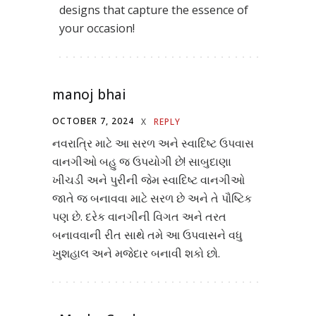
designs that capture the essence of
your occasion!
manoj bhai
OCTOBER 7, 2024
X
REPLY
નવરાત્રિ માટે આ સરળ અને સ્વાદિષ્ટ ઉપવાસ
વાનગીઓ બહુ જ ઉપયોગી છે! સાબુદાણા
ખીચડી અને પુરીની જેમ સ્વાદિષ્ટ વાનગીઓ
જાતે જ બનાવવા માટે સરળ છે અને તે પૌષ્ટિક
પણ છે. દરેક વાનગીની વિગત અને તરત
બનાવવાની રીત સાથે તમે આ ઉપવાસને વધુ
ખુશહાલ અને મજેદાર બનાવી શકો છો.