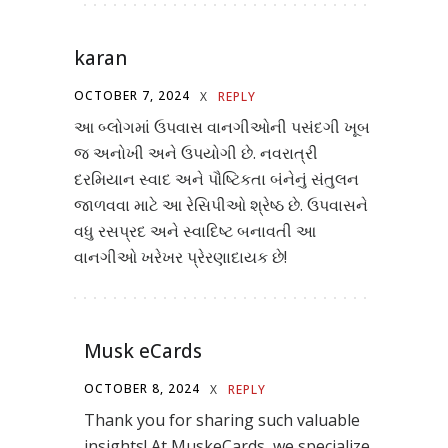
karan
OCTOBER 7, 2024
X
REPLY
આ બ્લોગમાં ઉપવાસ વાનગીઓની પસંદગી ખૂબ
જ અનોખી અને ઉપયોગી છે. નવરાત્રી
દરમિયાન સ્વાદ અને પૌષ્ટિકતા બંનેનું સંતુલન
જાળવવા માટે આ રેસિપીઓ શ્રેષ્ઠ છે. ઉપવાસને
વધુ રસપ્રદ અને સ્વાદિષ્ટ બનાવતી આ
વાનગીઓ ખરેખર પ્રેરણાદાયક છે!
Musk eCards
OCTOBER 8, 2024
X
REPLY
Thank you for sharing such valuable
insights! At MuskeCards, we specialize